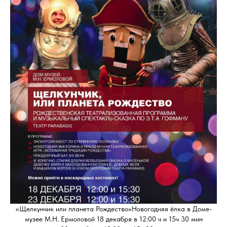
«Щелкунчик или планета Рождество»Новогодняя ёлка в Доме-
музее М.Н. Ермоловой 18 декабря в 12:00 ч и 15ч 30 мин