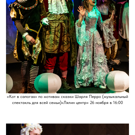
«Кот в сапогах» по мотивам сказки Шарля Перро (музыкальный
спектакль для всей семьи)«Лялин центр» 26 ноября в 16:00