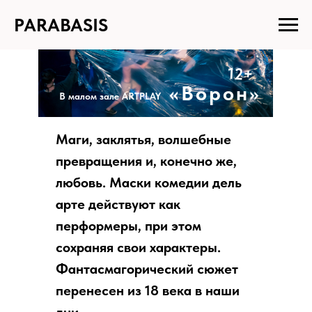
PARABASIS
Спектакль по пьесе Карло Гоцци
12+
«Ворон»
В малом зале ARTPLAY
Маги, заклятья, волшебные
превращения и, конечно же,
любовь. Маски комедии дель
арте действуют как
перформеры, при этом
сохраняя свои характеры.
Фантасмагорический сюжет
перенесен из 18 века в наши